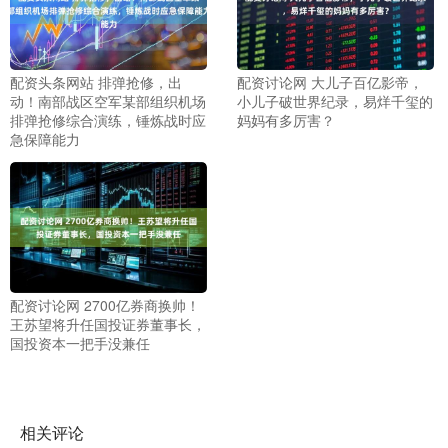
配资头条网站 排弹抢修，出
配资讨论网 大儿子百亿影帝，
动！南部战区空军某部组织机场
小儿子破世界纪录，易烊千玺的
排弹抢修综合演练，锤炼战时应
妈妈有多厉害？
急保障能力
配资讨论网 2700亿券商换帅！
王苏望将升任国投证券董事长，
国投资本一把手没兼任
相关评论