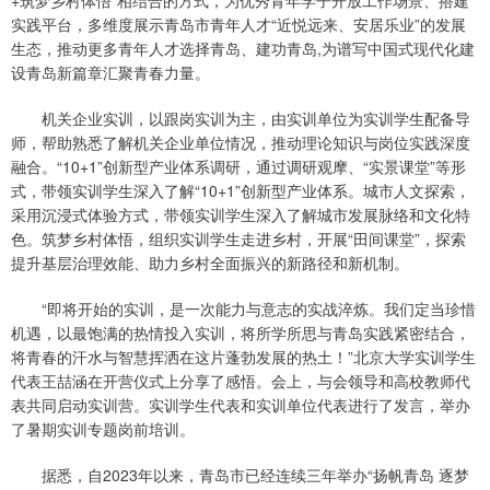
+筑梦乡村体悟”相结合的方式，为优秀青年学子开放工作场景、搭建
实践平台，多维度展示青岛市青年人才“近悦远来、安居乐业”的发展
生态，推动更多青年人才选择青岛、建功青岛,为谱写中国式现代化建
设青岛新篇章汇聚青春力量。
机关企业实训，以跟岗实训为主，由实训单位为实训学生配备导
师，帮助熟悉了解机关企业单位情况，推动理论知识与岗位实践深度
融合。“10+1”创新型产业体系调研，通过调研观摩、“实景课堂”等形
式，带领实训学生深入了解“10+1”创新型产业体系。城市人文探索，
采用沉浸式体验方式，带领实训学生深入了解城市发展脉络和文化特
色。筑梦乡村体悟，组织实训学生走进乡村，开展“田间课堂”，探索
提升基层治理效能、助力乡村全面振兴的新路径和新机制。
“即将开始的实训，是一次能力与意志的实战淬炼。我们定当珍惜
机遇，以最饱满的热情投入实训，将所学所思与青岛实践紧密结合，
将青春的汗水与智慧挥洒在这片蓬勃发展的热土！”北京大学实训学生
代表王喆涵在开营仪式上分享了感悟。会上，与会领导和高校教师代
表共同启动实训营。实训学生代表和实训单位代表进行了发言，举办
了暑期实训专题岗前培训。
据悉，自2023年以来，青岛市已经连续三年举办“扬帆青岛 逐梦