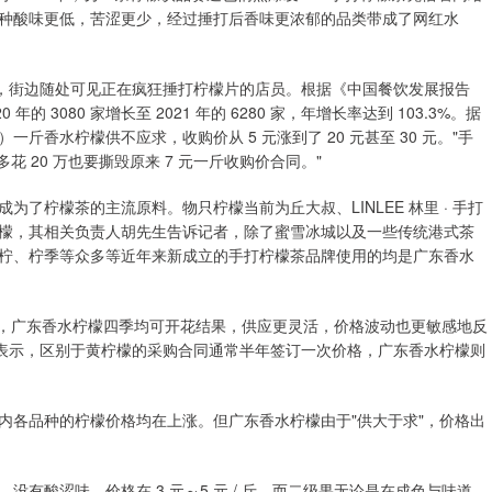
种酸味更低，苦涩更少，经过捶打后香味更浓郁的品类带成了网红水
东，街边随处可见正在疯狂捶打柠檬片的店员。根据《中国餐饮发展报告
 3080 家增长至 2021 年的 6280 家，年增长率达到 103.3%。据
一斤香水柠檬供不应求，收购价从 5 元涨到了 20 元甚至 30 元。"手
花 20 万也要撕毁原来 7 元一斤收购价合同。"
了柠檬茶的主流原料。物只柠檬当前为丘大叔、LINLEE 林里 · 手打
檬，其相关负责人胡先生告诉记者，除了蜜雪冰城以及一些传统港式茶
柠、柠季等众多等近年来新成立的手打柠檬茶品牌使用的均是广东香水
不同，广东香水柠檬四季均可开花结果，供应更灵活，价格波动也更敏感地反
生表示，区别于黄柠檬的采购合同通常半年签订一次价格，广东香水柠檬则
内各品种的柠檬价格均在上涨。但广东香水柠檬由于"供大于求"，价格出
有酸涩味，价格在 3 元～5 元 / 斤。而二级果无论是在成色与味道