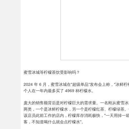
蜜雪冰城等柠檬茶饮受影响吗？
2024 年 6 月，蜜雪冰城在"超级单品"发布会上称，"冰
个人在一年内最多买了 4969 杯柠檬水。
庞大的销售额背后是对柠檬巨大的需求量。一名刚从蜜雪冰
两类，一个是冰鲜柠檬水，另一个是柠檬红茶、柠檬绿茶。一
该店员此前工作的店内，柠檬库存消耗极快，"一天用掉一箱
客，不知道喝什么就会点柠檬水"。