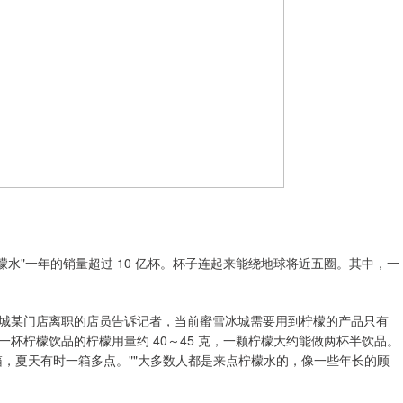
鲜柠檬水"一年的销量超过 10 亿杯。杯子连起来能绕地球将近五圈。其中，一
城某门店离职的店员告诉记者，当前蜜雪冰城需要用到柠檬的产品只有
杯柠檬饮品的柠檬用量约 40～45 克，一颗柠檬大约能做两杯半饮品。
，夏天有时一箱多点。""大多数人都是来点柠檬水的，像一些年长的顾