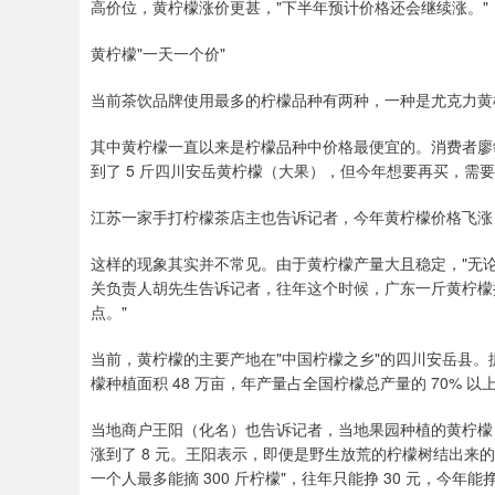
高价位，黄柠檬涨价更甚，"下半年预计价格还会继续涨。"
黄柠檬"一天一个价"
当前茶饮品牌使用最多的柠檬品种有两种，一种是尤克力黄
其中黄柠檬一直以来是柠檬品种中价格最便宜的。消费者廖敏（化
到了 5 斤四川安岳黄柠檬（大果），但今年想要再买，需要 
江苏一家手打柠檬茶店主也告诉记者，今年黄柠檬价格飞涨
这样的现象其实并不常见。由于黄柠檬产量大且稳定，"无
关负责人胡先生告诉记者，往年这个时候，广东一斤黄柠檬批发价大
点。"
当前，黄柠檬的主要产地在"中国柠檬之乡"的四川安岳县
檬种植面积 48 万亩，年产量占全国柠檬总产量的 70% 以上
当地商户王阳（化名）也告诉记者，当地果园种植的黄柠檬，
涨到了 8 元。王阳表示，即便是野生放荒的柠檬树结出来的柠檬，
一个人最多能摘 300 斤柠檬"，往年只能挣 30 元，今年能挣 