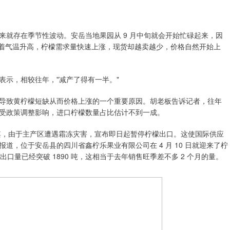
来就存在季节性波动。安岳当地果园从 9 月中旬就会开始忙碌起来，因
。随着气温升高，柠檬需求量快速上涨，现货却越卖越少，价格自然开始上
表示，相较往年，"减产了得有一半。"
导致黄柠檬短缺从而价格上涨的一个重要原因。胡老板告诉记者，往年
受政策调整影响，进口柠檬数量占比估计不到一成。
土耳其，由于主产区遭遇霜冻灾害，宣布即日起暂停柠檬出口。这使国际供应
，位于安岳县的四川省鑫柠乐果业有限公司在 4 月 10 日就迎来了柠
口量已经突破 1890 吨，这相当于去年销售旺季差不多 2 个月的量。