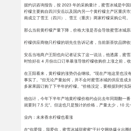
据灼识咨询报告，按 2023 年的采购量计，蜜雪冰城是中国
柠檬主要购自四川安岳以及国内另一个黄柠檬主产区重庆市潼南
南成立了雪王（四川）、雪王（重庆）两家柠檬采购公司。
那么当前黄柠檬产量下降，价格大涨是否会导致蜜雪冰城原
柠檬供应商物只柠檬的胡先生告诉记者，当前新茶饮品牌收
安岳当地商户王阳也向记者证实了这一说法，他透露，蜜雪
时恰好在 4 月份出口订单暴涨导致柠檬收购价上涨之前，收购
在王阳看来，黄柠檬的涨势仍会继续。"现在产地这里也没
事实了。"但无论产量如何，并不会对蜜雪冰城的供应造成
多家果园订购了下半年的柠檬。"价格没定，要根据到时实
他估计，今年下半年产地黄柠檬价格约会比去年同期翻一番
就要到 7.5 元"。但这也只是预计的价格，产量太少，10 
业内：未来香水柠檬也看涨
在"你爱我，我爱你，蜜雪冰城甜蜜蜜"于社交网络爆火出圈的