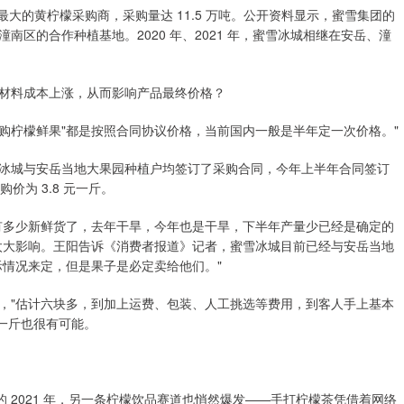
最大的黄柠檬采购商，采购量达 11.5 万吨。公开资料显示，蜜雪集团的
区的合作种植基地。2020 年、2021 年，蜜雪冰城相继在安岳、潼
材料成本上涨，从而影响产品最终价格？
购柠檬鲜果"都是按照合同协议价格，当前国内一般是半年定一次价格。"
冰城与安岳当地大果园种植户均签订了采购合同，今年上半年合同签订
价为 3.8 元一斤。
有多少新鲜货了，去年干旱，今年也是干旱，下半年产量少已经是确定的
太大影响。王阳告诉《消费者报道》记者，蜜雪冰城目前已经与安岳当地
际情况来定，但是果子是必定卖给他们。"
，"估计六块多，到加上运费、包装、人工挑选等费用，到客人手上基本
元一斤也很有可能。
 2021 年，另一条柠檬饮品赛道也悄然爆发——手打柠檬茶凭借着网络