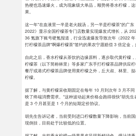
热梗也迅速爆火，成为现象级大单品，顺势将香水柠檬，这
果。
这一年"在血液里一半是老火靓汤，另一半是柠檬茶"的广
2022》显示全国柠檬茶专门店数量实现爆发式增长，从 2020 年的
36 氪旗下账号硬氪报道，行业迅速爆发导致次年（2022 年）
打柠檬茶品牌"啊爆柠檬茶"签约的果农宁愿赔偿 3 倍定金，多
自此之后，香水柠檬从茶饮的边缘原料，逐步取代黄柠檬，成为
柠檬茶（以下简称林里）等多家广东手打柠檬茶品牌供应柠
餐厅或港式柠檬茶品牌使用黄柠檬之外，丘大叔、林里、挞
柠檬。
据了解，与黄柠檬采收期固定在每年 10 月到次年 3 月
映了终端消费需求。"这种波动起来价格会跑得很快"胡先
是 3 个月甚至是 1 个月的短期定价协议。
胡先生告诉记者，当前受到进口柠檬数量下降影响，当前国
现倒挂，目前处于比较低的位置。
据了解，当前香水柠檬一级果果皮呈现新鲜绿色，爆汁清香，没